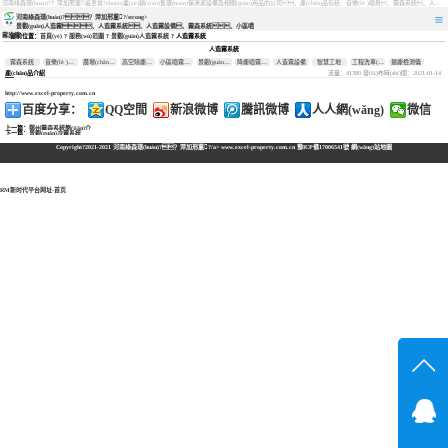
河南綠森環(huán)?？萍加邢薰疽患覍?zhuān)業(yè)銷(xiāo)售環(huán)保清潔設備及相關(guān)用品的公司，產(chǎn)品包括：音樂(lè )噴泉、霧森系統、人造霧設備、景觀(guān)人造霧、人造霧系統、小區噴霧設備、高壓噴霧降塵設備、料倉噴霧除塵系統、噴霧降溫加濕設備、鄭州噴霧消毒設備，等八大系列上百個(gè)品種。
河南綠森環(huán)?？萍加邢薰?/strong>
景觀(guān)人造霧、人造霧系統、人造霧設備、霧森系統、小區噴
霧設備
當前位置：
首頁(yè)
?
服務(wù)范圍
?
景觀(guān)人造霧系統
? 人造霧系統
霧森系統
人造霧系統
音樂(lè )噴
霧森系統
音樂(lè )噴泉
廣場(chǎng)音樂(lè )噴泉
高空除塵霧樁
小區噴霧設備
景觀(guān)人造霧系統
降塵噴霧設備
人造霧設備
智慧工地
工程洗車(chē)機
揚塵檢測儀
泉
廣場(chǎng)
流量：41380 發(fā)布時(shí)間：2021-01-14
產(chǎn)品介紹
音樂(lè )噴
高空除塵霧
泉
樁
小區噴霧設
http://www.excel-property.com.cn
備
景觀(guān)人
百度分享：
QQ空間
新浪微博
騰訊微博
人人網(wǎng)
微信
造霧系統
降塵噴霧設
上一篇：
鄭州霧森系統簡(jiǎn)介
備
下一篇：
景觀(guān)冷霧系統
人造霧設備
Copyright?2021-2021
河南綠森環(huán)?？萍加邢薰?/a> www.excel-property.com.cn
豫ICP備17006541號
網(wǎng)站地圖
智慧工地
工程洗車
(chē)機
揚塵檢測儀
RM新时代平台网址-首页
在線(xiàn)溝
在線(